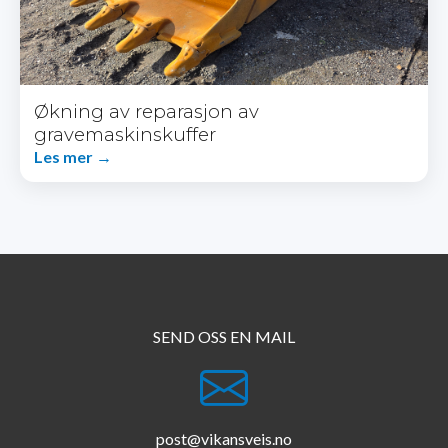
Økning av reparasjon av
gravemaskinskuffer
Les mer →
SEND OSS EN MAIL
post@vikansveis.no